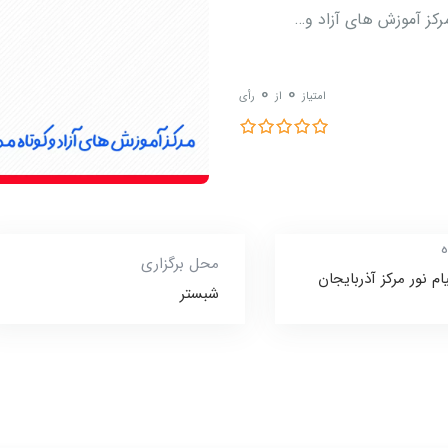
رکز آموزش های آزاد و…
0
0
امتیاز
از
رأی
ه
محل برگزاری
ام نور مرکز آذربایجان
شبستر